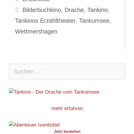
Schlagwörter
Bilderbuchkino
,
Drache
,
Tankino
,
Tankinos Erzähltheater
,
Tankumsee
,
Wettmershagen
Suche
nach:
mehr erfahren
Jetzt bestellen