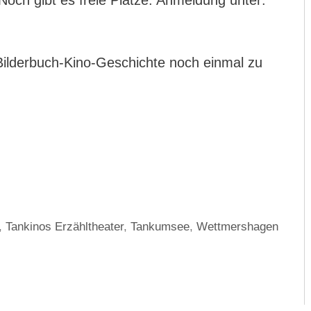
 Noch gibt es freie Plätze. Anmeldung unter:
 Bilderbuch-Kino-Geschichte noch einmal zu
,
Tankinos Erzähltheater
,
Tankumsee
,
Wettmershagen