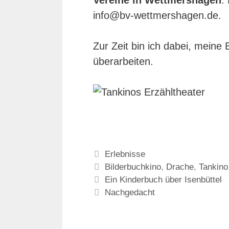
Vereine in Wettmershagen
.
info@bv-wettmershagen.de.
Zur Zeit bin ich dabei, meine
überarbeiten.
Kategorien
Erlebnisse
Schlagwörter
Bilderbuchkino
,
Drache
,
Tankino
Ein Kinderbuch über Isenbüttel
Nachgedacht