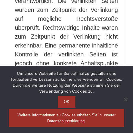
verantwortlich. Die verlinkten Seiten
wurden zum Zeitpunkt der Verlinkung
auf mögliche Rechtsverstöße
überprüft. Rechtswidrige Inhalte waren
zum Zeitpunkt der Verlinkung nicht
erkennbar. Eine permanente inhaltliche
Kontrolle der verlinkten Seiten ist
jedoch ohne konkrete Anhaltspunkte
einer Rechtsverletzung nicht zumutbar.
Um unsere Webseite für Sie optimal zu gestalten und
fortlaufend verbessern zu können, verwenden wir Cookies.
Bei Bekanntwerden von
Durch die weitere Nutzung der Webseite stimmen Sie der
Rechtsverletzungen werden wir
Verwendung von Cookies zu.
derartige Links umgehend entfernen.
OK
Weitere Informationen zu Cookies erhalten Sie in unserer
Urheberrecht
Datenschutzerklärung.
Die durch die Seitenbetreiber erstellten