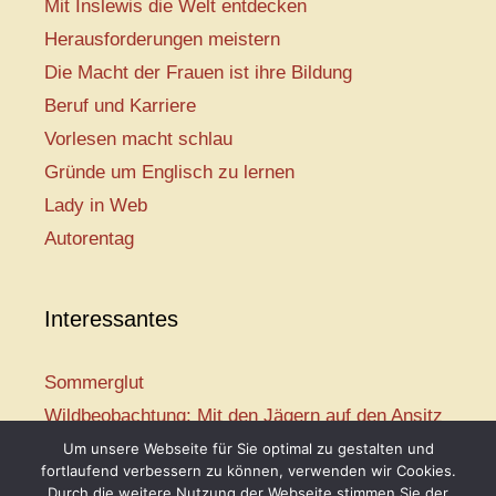
Mit Inslewis die Welt entdecken
Herausforderungen meistern
Die Macht der Frauen ist ihre Bildung
Beruf und Karriere
Vorlesen macht schlau
Gründe um Englisch zu lernen
Lady in Web
Autorentag
Interessantes
Sommerglut
Wildbeobachtung: Mit den Jägern auf den Ansitz
Mir ist so heiß
Um unsere Webseite für Sie optimal zu gestalten und
fortlaufend verbessern zu können, verwenden wir Cookies.
Mission: Rettungsschwimmer
Durch die weitere Nutzung der Webseite stimmen Sie der