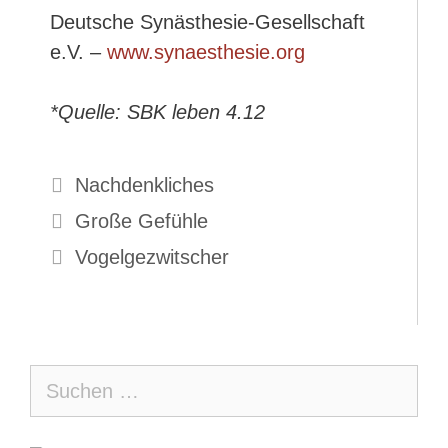
Deutsche Synästhesie-Gesellschaft
e.V. –
www.synaesthesie.org
*Quelle: SBK leben 4.12
Kategorien
Nachdenkliches
Große Gefühle
Vogelgezwitscher
Suche
nach: