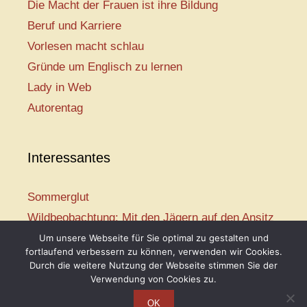
Die Macht der Frauen ist ihre Bildung
Beruf und Karriere
Vorlesen macht schlau
Gründe um Englisch zu lernen
Lady in Web
Autorentag
Interessantes
Sommerglut
Wildbeobachtung: Mit den Jägern auf den Ansitz
Mir ist so heiß
Um unsere Webseite für Sie optimal zu gestalten und
fortlaufend verbessern zu können, verwenden wir Cookies.
Mission: Rettungsschwimmer
Durch die weitere Nutzung der Webseite stimmen Sie der
Vogelwelt-Entdeckertour
Verwendung von Cookies zu.
OK