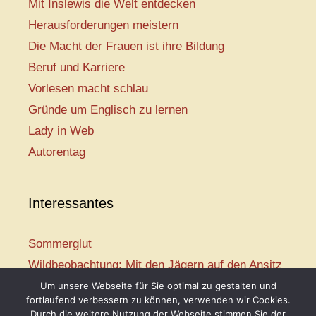
Mit Inslewis die Welt entdecken
Herausforderungen meistern
Die Macht der Frauen ist ihre Bildung
Beruf und Karriere
Vorlesen macht schlau
Gründe um Englisch zu lernen
Lady in Web
Autorentag
Interessantes
Sommerglut
Wildbeobachtung: Mit den Jägern auf den Ansitz
Mir ist so heiß
Um unsere Webseite für Sie optimal zu gestalten und
fortlaufend verbessern zu können, verwenden wir Cookies.
Mission: Rettungsschwimmer
Durch die weitere Nutzung der Webseite stimmen Sie der