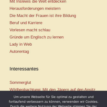
Mit Inslewis die Welt entdecken
Herausforderungen meistern
Die Macht der Frauen ist ihre Bildung
Beruf und Karriere
Vorlesen macht schlau
Gründe um Englisch zu lernen
Lady in Web
Autorentag
Interessantes
Sommerglut
Wildbeobachtung: Mit den Jägern auf den Ansitz
Mir ist so heiß
Um unsere Webseite für Sie optimal zu gestalten und
fortlaufend verbessern zu können, verwenden wir Cookies.
Mission: Rettungsschwimmer
Durch die weitere Nutzung der Webseite stimmen Sie der