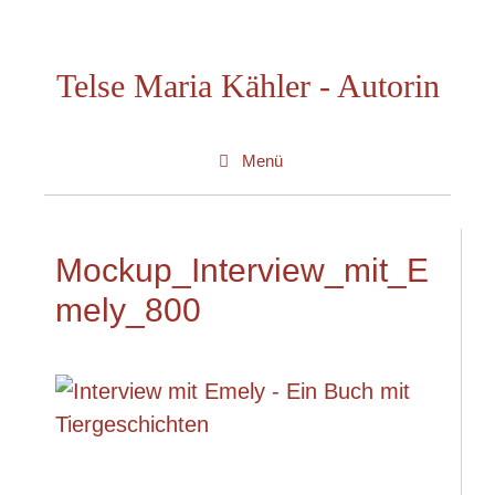
Zum
Inhalt
Telse Maria Kähler - Autorin
springen
Menü
Mockup_Interview_mit_E
mely_800