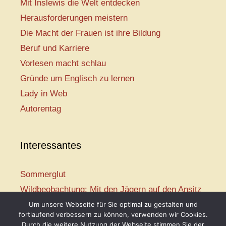
Mit Inslewis die Welt entdecken
Herausforderungen meistern
Die Macht der Frauen ist ihre Bildung
Beruf und Karriere
Vorlesen macht schlau
Gründe um Englisch zu lernen
Lady in Web
Autorentag
Interessantes
Sommerglut
Wildbeobachtung: Mit den Jägern auf den Ansitz
Mir ist so heiß
Um unsere Webseite für Sie optimal zu gestalten und
fortlaufend verbessern zu können, verwenden wir Cookies.
Mission: Rettungsschwimmer
Durch die weitere Nutzung der Webseite stimmen Sie der