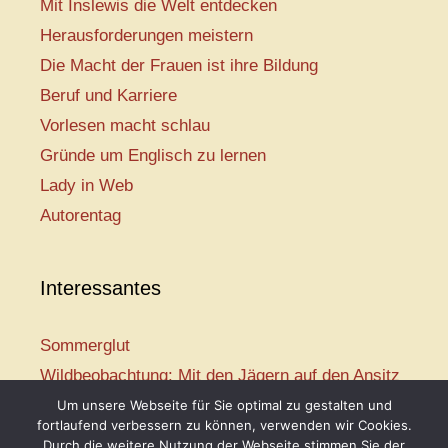
Mit Inslewis die Welt entdecken
Herausforderungen meistern
Die Macht der Frauen ist ihre Bildung
Beruf und Karriere
Vorlesen macht schlau
Gründe um Englisch zu lernen
Lady in Web
Autorentag
Interessantes
Sommerglut
Wildbeobachtung: Mit den Jägern auf den Ansitz
Mir ist so heiß
Um unsere Webseite für Sie optimal zu gestalten und
fortlaufend verbessern zu können, verwenden wir Cookies.
Mission: Rettungsschwimmer
Durch die weitere Nutzung der Webseite stimmen Sie der