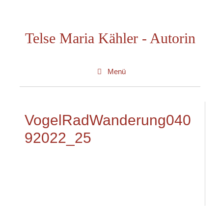
Zum
Inhalt
Telse Maria Kähler - Autorin
springen
Menü
VogelRadWanderung040
92022_25