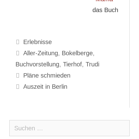
das Buch
Kategorien
Erlebnisse
Schlagwörter
Aller-Zeitung
,
Bokelberge
,
Buchvorstellung
,
Tierhof
,
Trudi
Pläne schmieden
Auszeit in Berlin
Suche
nach: