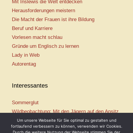
Mit Inslewis die Welt entdecken
Herausforderungen meistern
Die Macht der Frauen ist ihre Bildung
Beruf und Karriere
Vorlesen macht schlau
Gründe um Englisch zu lernen
Lady in Web
Autorentag
Interessantes
Sommerglut
Wildbeobachtung: Mit den Jägern auf den Ansitz
Mir ist so heiß
Um unsere Webseite für Sie optimal zu gestalten und
fortlaufend verbessern zu können, verwenden wir Cookies.
Mission: Rettungsschwimmer
Durch die weitere Nutzung der Webseite stimmen Sie der