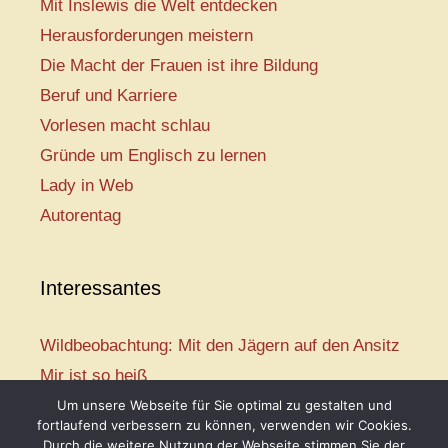
Mit Inslewis die Welt entdecken
Herausforderungen meistern
Die Macht der Frauen ist ihre Bildung
Beruf und Karriere
Vorlesen macht schlau
Gründe um Englisch zu lernen
Lady in Web
Autorentag
Interessantes
Wildbeobachtung: Mit den Jägern auf den Ansitz
Mir ist so heiß
Mission: Rettungsschwimmer
Um unsere Webseite für Sie optimal zu gestalten und
fortlaufend verbessern zu können, verwenden wir Cookies.
Vogelwelt-Entdeckertour
Durch die weitere Nutzung der Webseite stimmen Sie der