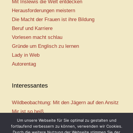
Mit Inslewis die Welt entdecken
Herausforderungen meistern
Die Macht der Frauen ist ihre Bildung
Beruf und Karriere
Vorlesen macht schlau
Gründe um Englisch zu lernen
Lady in Web
Autorentag
Interessantes
Wildbeobachtung: Mit den Jägern auf den Ansitz
Mir ist so heiß
Mission: Rettungsschwimmer
Um unsere Webseite für Sie optimal zu gestalten und
fortlaufend verbessern zu können, verwenden wir Cookies.
Vogelwelt-Entdeckertour
Durch die weitere Nutzung der Webseite stimmen Sie der