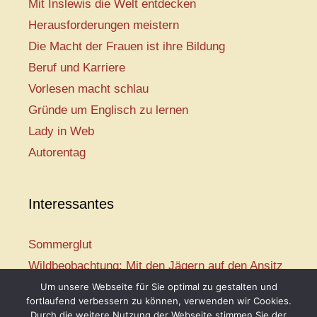
Mit Inslewis die Welt entdecken
Herausforderungen meistern
Die Macht der Frauen ist ihre Bildung
Beruf und Karriere
Vorlesen macht schlau
Gründe um Englisch zu lernen
Lady in Web
Autorentag
Interessantes
Sommerglut
Wildbeobachtung: Mit den Jägern auf den Ansitz
Mir ist so heiß
Um unsere Webseite für Sie optimal zu gestalten und
fortlaufend verbessern zu können, verwenden wir Cookies.
Mission: Rettungsschwimmer
Durch die weitere Nutzung der Webseite stimmen Sie der