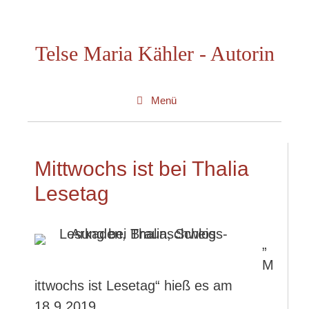
Zum
Inhalt
Telse Maria Kähler - Autorin
springen
Menü
Mittwochs ist bei Thalia
Lesetag
„
M
ittwochs ist Lesetag“ hieß es am
18.9.2019.