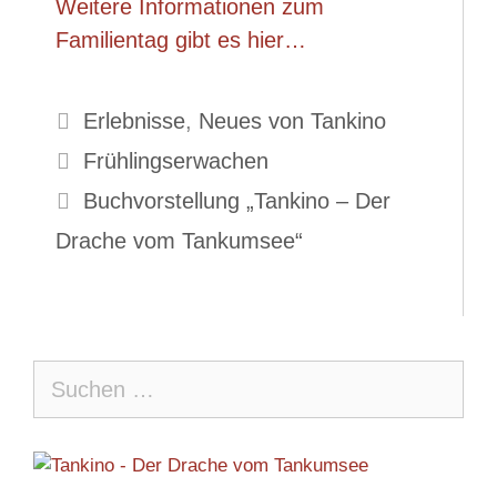
Weitere Informationen zum
Familientag gibt es hier…
Kategorien
Erlebnisse
,
Neues von Tankino
Frühlingserwachen
Buchvorstellung „Tankino – Der
Drache vom Tankumsee“
Suche
nach: