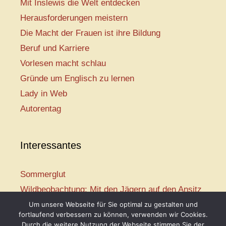
Mit Inslewis die Welt entdecken
Herausforderungen meistern
Die Macht der Frauen ist ihre Bildung
Beruf und Karriere
Vorlesen macht schlau
Gründe um Englisch zu lernen
Lady in Web
Autorentag
Interessantes
Sommerglut
Wildbeobachtung: Mit den Jägern auf den Ansitz
Mir ist so heiß
Um unsere Webseite für Sie optimal zu gestalten und
fortlaufend verbessern zu können, verwenden wir Cookies.
Mission: Rettungsschwimmer
Durch die weitere Nutzung der Webseite stimmen Sie der