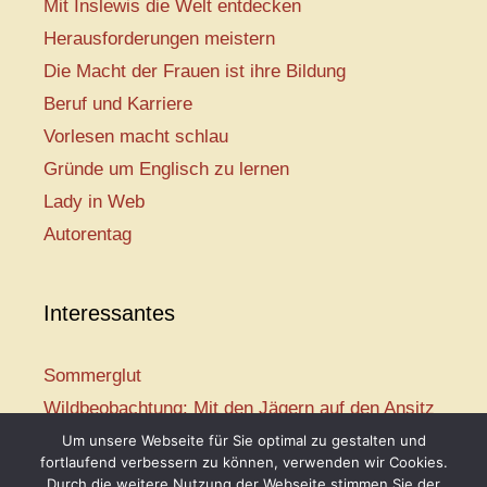
Mit Inslewis die Welt entdecken
Herausforderungen meistern
Die Macht der Frauen ist ihre Bildung
Beruf und Karriere
Vorlesen macht schlau
Gründe um Englisch zu lernen
Lady in Web
Autorentag
Interessantes
Sommerglut
Wildbeobachtung: Mit den Jägern auf den Ansitz
Mir ist so heiß
Um unsere Webseite für Sie optimal zu gestalten und
fortlaufend verbessern zu können, verwenden wir Cookies.
Mission: Rettungsschwimmer
Durch die weitere Nutzung der Webseite stimmen Sie der