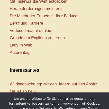
Mit Inslewis die Welt entdecken
Herausforderungen meistern
Die Macht der Frauen ist ihre Bildung
Beruf und Karriere
Vorlesen macht schlau
Gründe um Englisch zu lernen
Lady in Web
Autorentag
Interessantes
Wildbeobachtung: Mit den Jägern auf den Ansitz
Mir ist so heiß
Mission: Rettungsschwimmer
Um unsere Webseite für Sie optimal zu gestalten und
fortlaufend verbessern zu können, verwenden wir Cookies.
Vogelwelt-Entdeckertour
Durch die weitere Nutzung der Webseite stimmen Sie der