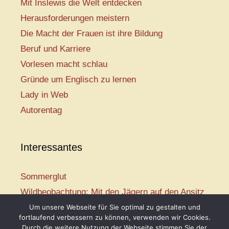
Mit Inslewis die Welt entdecken
Herausforderungen meistern
Die Macht der Frauen ist ihre Bildung
Beruf und Karriere
Vorlesen macht schlau
Gründe um Englisch zu lernen
Lady in Web
Autorentag
Interessantes
Sommerglut
Wildbeobachtung: Mit den Jägern auf den Ansitz
Mir ist so heiß
Um unsere Webseite für Sie optimal zu gestalten und
fortlaufend verbessern zu können, verwenden wir Cookies.
Mission: Rettungsschwimmer
Durch die weitere Nutzung der Webseite stimmen Sie der