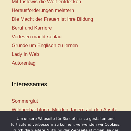
Mit Inslewis die Welt entdecken
Herausforderungen meistern
Die Macht der Frauen ist ihre Bildung
Beruf und Karriere
Vorlesen macht schlau
Gründe um Englisch zu lernen
Lady in Web
Autorentag
Interessantes
Sommerglut
Wildbeobachtung: Mit den Jägern auf den Ansitz
Mir ist so heiß
Um unsere Webseite für Sie optimal zu gestalten und
fortlaufend verbessern zu können, verwenden wir Cookies.
Mission: Rettungsschwimmer
Durch die weitere Nutzung der Webseite stimmen Sie der