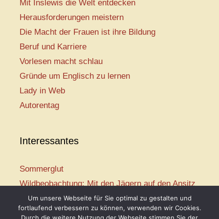
Mit Inslewis die Welt entdecken
Herausforderungen meistern
Die Macht der Frauen ist ihre Bildung
Beruf und Karriere
Vorlesen macht schlau
Gründe um Englisch zu lernen
Lady in Web
Autorentag
Interessantes
Sommerglut
Wildbeobachtung: Mit den Jägern auf den Ansitz
Mir ist so heiß
Um unsere Webseite für Sie optimal zu gestalten und
fortlaufend verbessern zu können, verwenden wir Cookies.
Mission: Rettungsschwimmer
Durch die weitere Nutzung der Webseite stimmen Sie der