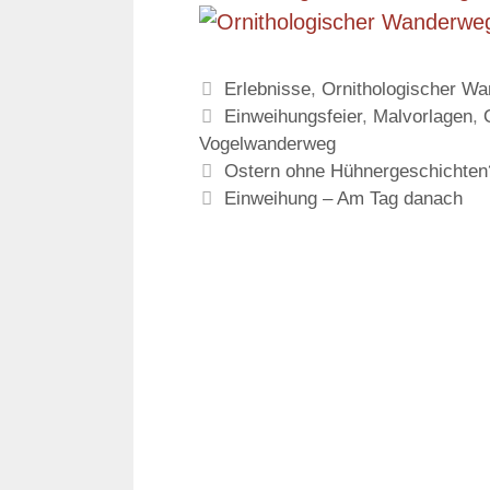
Kategorien
Erlebnisse
,
Ornithologischer W
Schlagwörter
Einweihungsfeier
,
Malvorlagen
,
Vogelwanderweg
Ostern ohne Hühnergeschichten
Einweihung – Am Tag danach