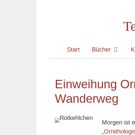
Zum
Inhalt
Te
springen
Start
Bücher
K
Einweihung Orn
Wanderweg
Morgen ist e
„Ornitholo