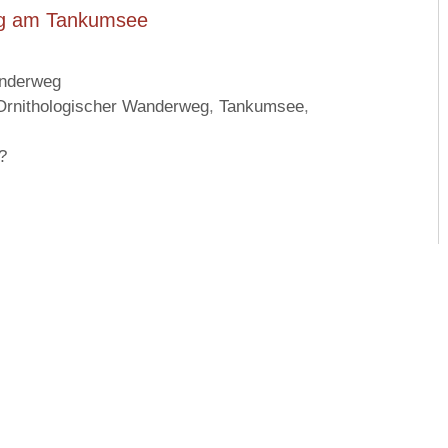
anderweg
Ornithologischer Wanderweg
,
Tankumsee
,
?