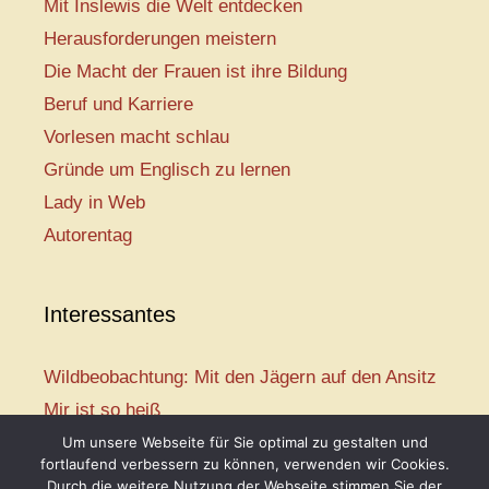
Mit Inslewis die Welt entdecken
Herausforderungen meistern
Die Macht der Frauen ist ihre Bildung
Beruf und Karriere
Vorlesen macht schlau
Gründe um Englisch zu lernen
Lady in Web
Autorentag
Interessantes
Wildbeobachtung: Mit den Jägern auf den Ansitz
Mir ist so heiß
Mission: Rettungsschwimmer
Um unsere Webseite für Sie optimal zu gestalten und
fortlaufend verbessern zu können, verwenden wir Cookies.
Vogelwelt-Entdeckertour
Durch die weitere Nutzung der Webseite stimmen Sie der