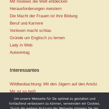
Mit Inslewis die Welt entdecken
Herausforderungen meistern
Die Macht der Frauen ist ihre Bildung
Beruf und Karriere
Vorlesen macht schlau
Gründe um Englisch zu lernen
Lady in Web
Autorentag
Interessantes
Wildbeobachtung: Mit den Jägern auf den Ansitz
Mir ist so heiß
Mission: Rettungsschwimmer
Um unsere Webseite für Sie optimal zu gestalten und
fortlaufend verbessern zu können, verwenden wir Cookies.
Vogelwelt-Entdeckertour
Durch die weitere Nutzung der Webseite stimmen Sie der