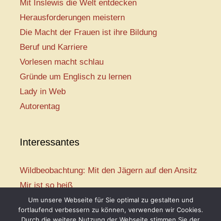
Mit Inslewis die Welt entdecken
Herausforderungen meistern
Die Macht der Frauen ist ihre Bildung
Beruf und Karriere
Vorlesen macht schlau
Gründe um Englisch zu lernen
Lady in Web
Autorentag
Interessantes
Wildbeobachtung: Mit den Jägern auf den Ansitz
Mir ist so heiß
Mission: Rettungsschwimmer
Um unsere Webseite für Sie optimal zu gestalten und
fortlaufend verbessern zu können, verwenden wir Cookies.
Vogelwelt-Entdeckertour
Durch die weitere Nutzung der Webseite stimmen Sie der