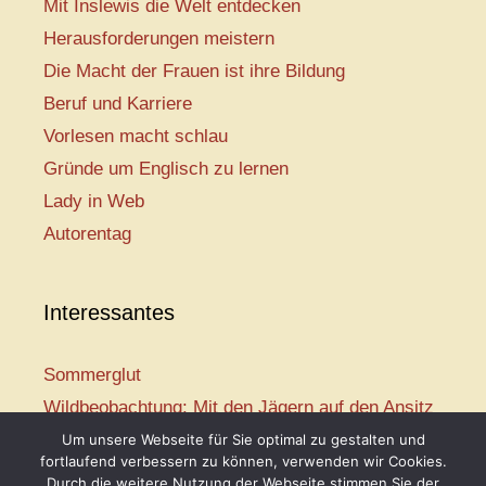
Mit Inslewis die Welt entdecken
Herausforderungen meistern
Die Macht der Frauen ist ihre Bildung
Beruf und Karriere
Vorlesen macht schlau
Gründe um Englisch zu lernen
Lady in Web
Autorentag
Interessantes
Sommerglut
Wildbeobachtung: Mit den Jägern auf den Ansitz
Mir ist so heiß
Um unsere Webseite für Sie optimal zu gestalten und
fortlaufend verbessern zu können, verwenden wir Cookies.
Mission: Rettungsschwimmer
Durch die weitere Nutzung der Webseite stimmen Sie der