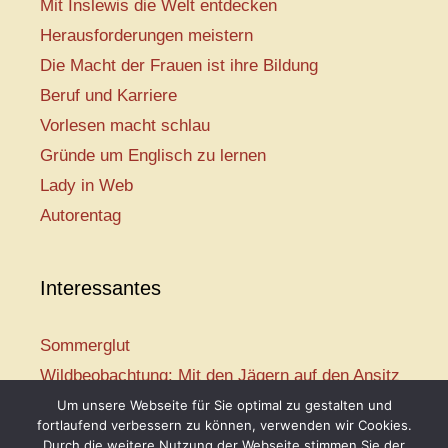
Mit Inslewis die Welt entdecken
Herausforderungen meistern
Die Macht der Frauen ist ihre Bildung
Beruf und Karriere
Vorlesen macht schlau
Gründe um Englisch zu lernen
Lady in Web
Autorentag
Interessantes
Sommerglut
Wildbeobachtung: Mit den Jägern auf den Ansitz
Mir ist so heiß
Um unsere Webseite für Sie optimal zu gestalten und
fortlaufend verbessern zu können, verwenden wir Cookies.
Mission: Rettungsschwimmer
Durch die weitere Nutzung der Webseite stimmen Sie der