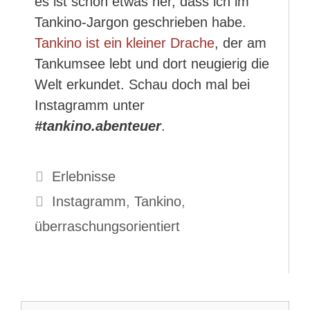
es ist schon etwas her, dass ich im
Tankino-Jargon geschrieben habe.
Tankino ist ein kleiner Drache
, der am
Tankumsee lebt und dort neugierig die
Welt erkundet. Schau doch mal bei
Instagramm unter
#tankino.abenteuer
.
Kategorien
Erlebnisse
Schlagwörter
Instagramm
,
Tankino
,
überraschungsorientiert
Suche