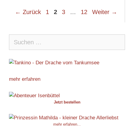
Seite
Seite
Seite
Seite
←
Zurück
1
2
3
…
12
Weiter
→
Suche
nach:
mehr erfahren
Jetzt bestellen
mehr erfahren...