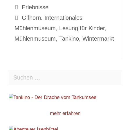
Kategorien
Erlebnisse
Schlagwörter
Gifhorn. Internationales
Mühlenmuseum
,
Lesung für Kinder
,
Mühlenmuseum
,
Tankino
,
Wintermarkt
Suche
nach:
mehr erfahren