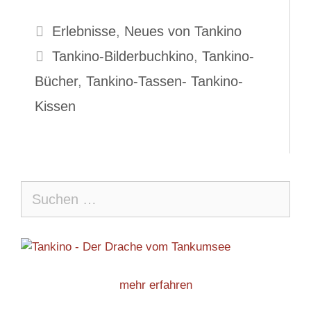
Kategorien
Erlebnisse
,
Neues von Tankino
Schlagwörter
Tankino-Bilderbuchkino
,
Tankino-
Bücher
,
Tankino-Tassen- Tankino-
Kissen
Suche
nach:
mehr erfahren