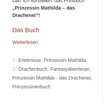
Darf ich vorstellen: das Printbuch
„Prinzessin Mathilda – das
Drachenei“!
Das Buch
Weiterlesen
Kategorien
Erlebnisse
,
Prinzessin Mathilda
Schlagwörter
Drachenbuch
,
Fantasyabenteuer
,
Prinzessin Mathilda - das Drachenei
,
Prinzessinenbuch