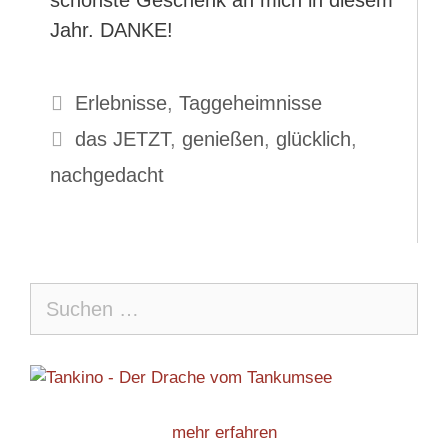
schönste Geschenk an mich in diesem
Jahr. DANKE!
Kategorien
Erlebnisse
,
Taggeheimnisse
Schlagwörter
das JETZT
,
genießen
,
glücklich
,
nachgedacht
Suche
nach:
mehr erfahren