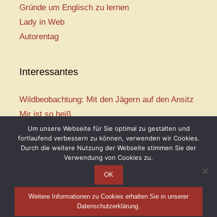
Gründe um Englisch zu lernen
Lady in Web
Autorentag
Interessantes
Wildbeobachtung: Mit den Jägern auf den Ansitz
Mir ist so heiß
Mission: Rettungsschwimmer
Um unsere Webseite für Sie optimal zu gestalten und
fortlaufend verbessern zu können, verwenden wir Cookies.
Vogelwelt-Entdeckertour
Durch die weitere Nutzung der Webseite stimmen Sie der
Abenteuer Schulanfang
Verwendung von Cookies zu.
OK
Weitere Informationen zu Cookies erhalten Sie in unserer
Telse Maria Kähler, 2026
Datenschutzerklärung.