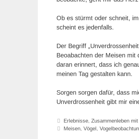
Ob es stürmt oder schneit, im
scheint es jedenfalls.
Der Begriff „Unverdrossenhei
Beoabachten der Meisen mit d
daran erinnert, dass ich gen
meinen Tag gestalten kann.
Sorgen sorgen dafür, dass mi
Unverdrossenheit gibt mir ein
Kategorien
Erlebnisse
,
Zusammenleben mit 
Schlagwörter
Meisen
,
Vögel
,
Vogelbeobachtu