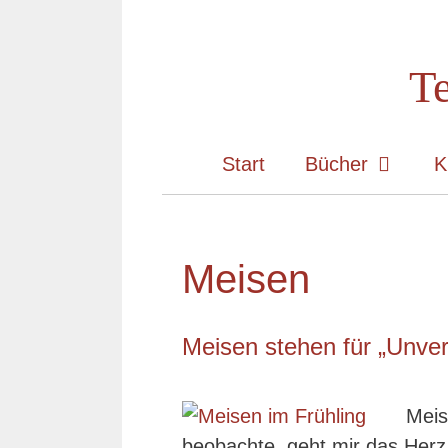
Zum
Inhalt
Te
springen
Start
Bücher
K
Meisen
Meisen stehen für „Unver
Meis
beobachte, geht mir das Herz