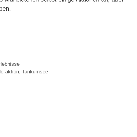
eben.
rlebnisse
deraktion
,
Tankumsee