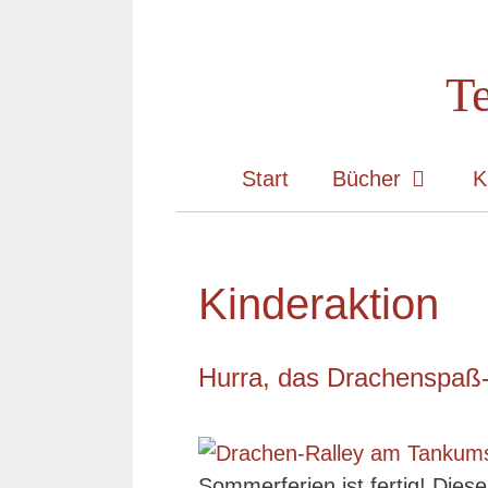
Zum
Inhalt
Te
springen
Start
Bücher
K
Kinderaktion
Hurra, das Drachenspaß-
Sommerferien ist fertig! Diese