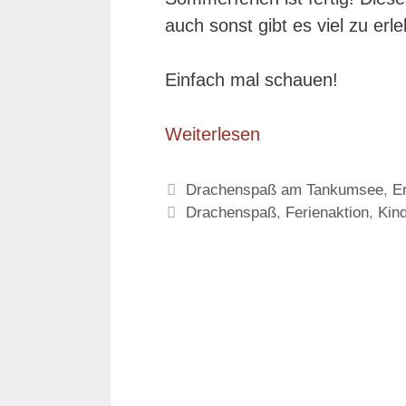
auch sonst gibt es viel zu erl
Einfach mal schauen!
Weiterlesen
Kategorien
Drachenspaß am Tankumsee
,
E
Schlagwörter
Drachenspaß
,
Ferienaktion
,
Kin