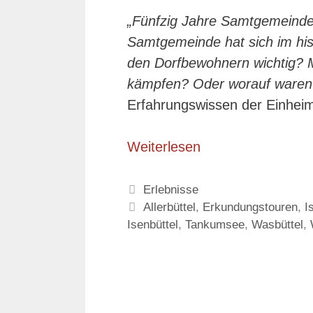
„Fünfzig Jahre Samtgemeinde 
Samtgemeinde hat sich im his
den Dorfbewohnern wichtig? M
kämpfen? Oder worauf waren 
Erfahrungswissen der Einhei
Weiterlesen
Kategorien
Erlebnisse
Schlagwörter
Allerbüttel
,
Erkundungstouren
,
I
Isenbüttel
,
Tankumsee
,
Wasbüttel
,