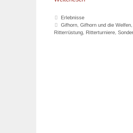
Kategorien
Erlebnisse
Schlagwörter
Gifhorn
,
Gifhorn und die Welfen
Ritterrüstung
,
Ritterturniere
,
Sonder