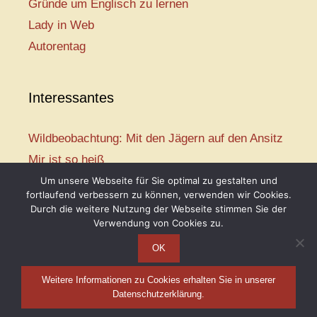
Gründe um Englisch zu lernen
Lady in Web
Autorentag
Interessantes
Wildbeobachtung: Mit den Jägern auf den Ansitz
Mir ist so heiß
Mission: Rettungsschwimmer
Um unsere Webseite für Sie optimal zu gestalten und
fortlaufend verbessern zu können, verwenden wir Cookies.
Vogelwelt-Entdeckertour
Durch die weitere Nutzung der Webseite stimmen Sie der
Abenteuer Schulanfang
Verwendung von Cookies zu.
OK
Weitere Informationen zu Cookies erhalten Sie in unserer
Telse Maria Kähler, 2026
Datenschutzerklärung.