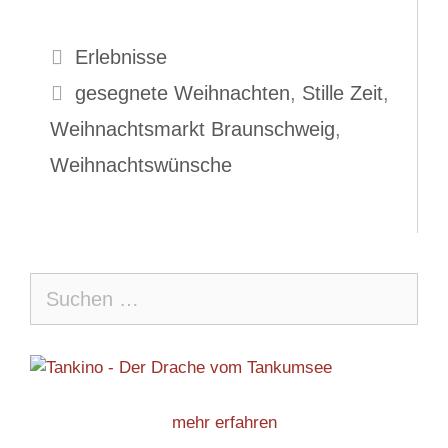
Kategorien
Erlebnisse
Schlagwörter
gesegnete Weihnachten
,
Stille Zeit
,
Weihnachtsmarkt Braunschweig
,
Weihnachtswünsche
Suche
nach:
mehr erfahren