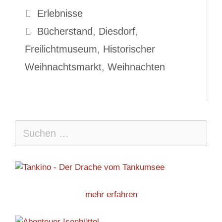
Kategorien
Erlebnisse
Schlagwörter
Bücherstand
,
Diesdorf
,
Freilichtmuseum
,
Historischer
Weihnachtsmarkt
,
Weihnachten
Suche
nach:
mehr erfahren