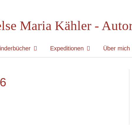
lse Maria Kähler - Auto
inderbücher
Expeditionen
Über mich
u6