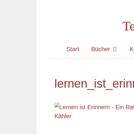
Zum
Inhalt
Te
springen
Start
Bücher
K
lernen_ist_eri