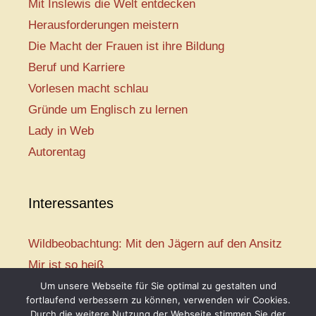
Mit Inslewis die Welt entdecken
Herausforderungen meistern
Die Macht der Frauen ist ihre Bildung
Beruf und Karriere
Vorlesen macht schlau
Gründe um Englisch zu lernen
Lady in Web
Autorentag
Interessantes
Wildbeobachtung: Mit den Jägern auf den Ansitz
Mir ist so heiß
Mission: Rettungsschwimmer
Um unsere Webseite für Sie optimal zu gestalten und
fortlaufend verbessern zu können, verwenden wir Cookies.
Vogelwelt-Entdeckertour
Durch die weitere Nutzung der Webseite stimmen Sie der