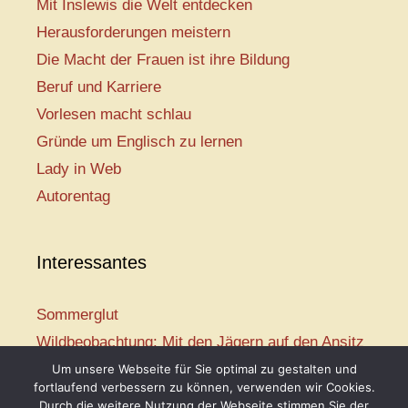
Mit Inslewis die Welt entdecken
Herausforderungen meistern
Die Macht der Frauen ist ihre Bildung
Beruf und Karriere
Vorlesen macht schlau
Gründe um Englisch zu lernen
Lady in Web
Autorentag
Interessantes
Sommerglut
Wildbeobachtung: Mit den Jägern auf den Ansitz
Mir ist so heiß
Um unsere Webseite für Sie optimal zu gestalten und
fortlaufend verbessern zu können, verwenden wir Cookies.
Mission: Rettungsschwimmer
Durch die weitere Nutzung der Webseite stimmen Sie der