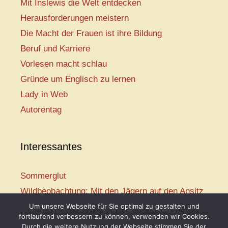
Mit Inslewis die Welt entdecken
Herausforderungen meistern
Die Macht der Frauen ist ihre Bildung
Beruf und Karriere
Vorlesen macht schlau
Gründe um Englisch zu lernen
Lady in Web
Autorentag
Interessantes
Sommerglut
Wildbeobachtung: Mit den Jägern auf den Ansitz
Mir ist so heiß
Um unsere Webseite für Sie optimal zu gestalten und
fortlaufend verbessern zu können, verwenden wir Cookies.
Mission: Rettungsschwimmer
Durch die weitere Nutzung der Webseite stimmen Sie der