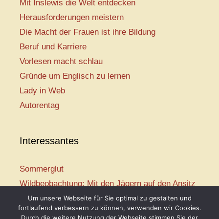
Mit Inslewis die Welt entdecken
Herausforderungen meistern
Die Macht der Frauen ist ihre Bildung
Beruf und Karriere
Vorlesen macht schlau
Gründe um Englisch zu lernen
Lady in Web
Autorentag
Interessantes
Sommerglut
Wildbeobachtung: Mit den Jägern auf den Ansitz
Mir ist so heiß
Um unsere Webseite für Sie optimal zu gestalten und
fortlaufend verbessern zu können, verwenden wir Cookies.
Mission: Rettungsschwimmer
Durch die weitere Nutzung der Webseite stimmen Sie der