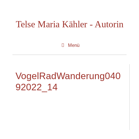
Zum
Inhalt
Telse Maria Kähler - Autorin
springen
Menü
VogelRadWanderung040
92022_14