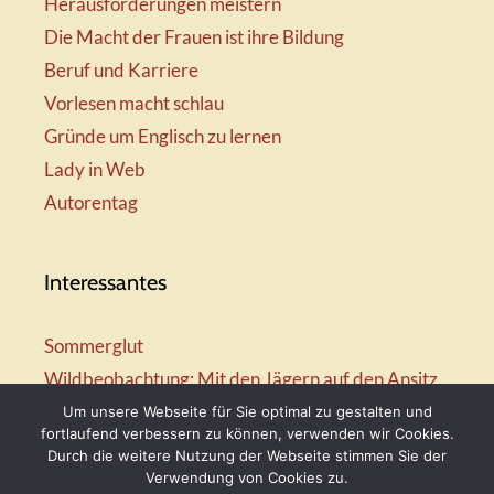
Herausforderungen meistern
Die Macht der Frauen ist ihre Bildung
Beruf und Karriere
Vorlesen macht schlau
Gründe um Englisch zu lernen
Lady in Web
Autorentag
Interessantes
Sommerglut
Wildbeobachtung: Mit den Jägern auf den Ansitz
Mir ist so heiß
Um unsere Webseite für Sie optimal zu gestalten und
fortlaufend verbessern zu können, verwenden wir Cookies.
Mission: Rettungsschwimmer
Durch die weitere Nutzung der Webseite stimmen Sie der
Vogelwelt-Entdeckertour
Verwendung von Cookies zu.