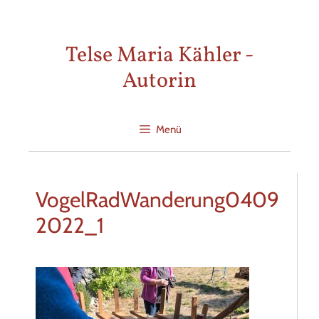
Zum
Inhalt
Telse Maria Kähler -
springen
Autorin
Menü
VogelRadWanderung0409
2022_1